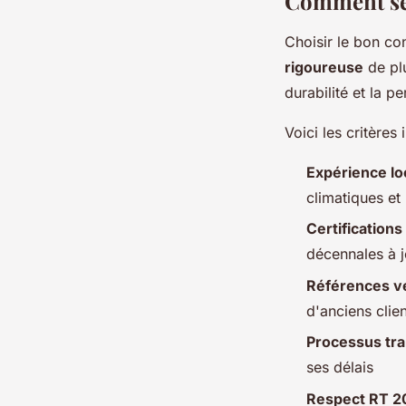
Comment sél
Choisir le bon c
rigoureuse
de plu
durabilité et la p
Voici les critères
Expérience lo
climatiques et
Certification
décennales à j
Références vé
d'anciens clie
Processus tr
ses délais
Respect RT 2