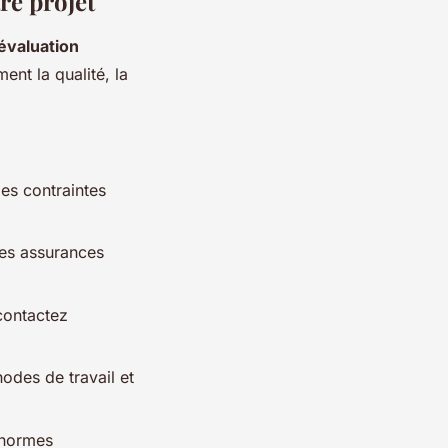
re projet
évaluation
ent la qualité, la
les contraintes
 les assurances
contactez
hodes de travail et
 normes