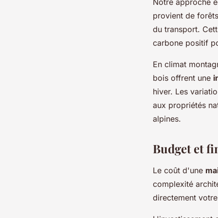
Notre approche éc
provient de forêt
du transport. Cet
carbone positif po
En climat montagn
bois offrent une
i
hiver. Les variat
aux propriétés na
alpines.
Budget et f
Le coût d'une
mai
complexité archite
directement votre 