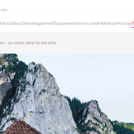
ardin
l
Actu
Déco
Déménagement
Équipement
Immo
Jardin
Maison
Piscine
T
e : un choix idéal et durable