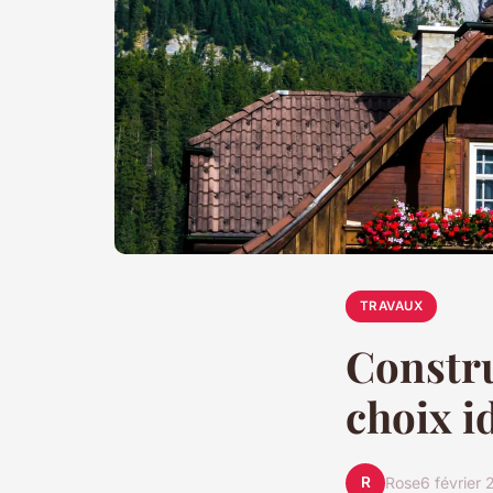
TRAVAUX
Constru
choix i
R
Rose
6 février