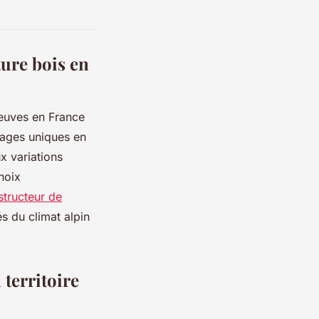
ture bois en
neuves en France
tages uniques en
x variations
hoix
structeur de
és du climat alpin
 territoire