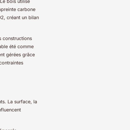
Le bois utilisé
mpreinte carbone
2, créant un bilan
s constructions
table été comme
ent gérées grâce
contraintes
ts. La surface, la
influencent