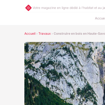
Votre magazine en ligne dédié à l'habitat et au j
Accuei
Accueil
›
Travaux
›
Construire en bois en Haute-Savoi