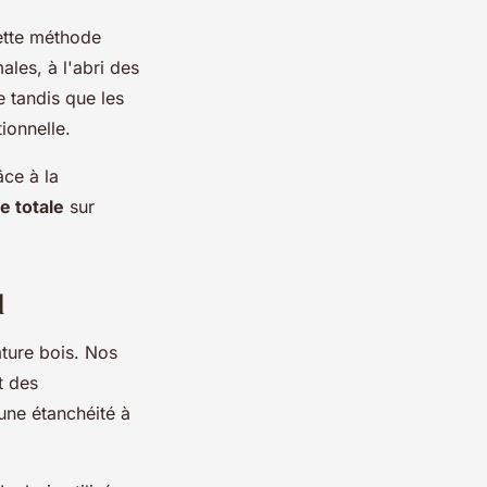
ette méthode
les, à l'abri des
e tandis que les
ionnelle.
âce à la
e totale
sur
l
ature bois. Nos
t des
une étanchéité à