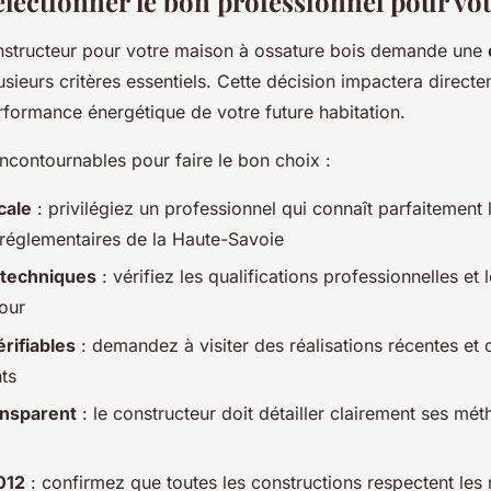
ectionner le bon professionnel pour vot
onstructeur pour votre maison à ossature bois demande une
sieurs critères essentiels. Cette décision impactera directem
erformance énergétique de votre future habitation.
 incontournables pour faire le bon choix :
cale
: privilégiez un professionnel qui connaît parfaitement 
 réglementaires de la Haute-Savoie
s techniques
: vérifiez les qualifications professionnelles et
our
rifiables
: demandez à visiter des réalisations récentes et 
nts
ansparent
: le constructeur doit détailler clairement ses mét
012
: confirmez que toutes les constructions respectent les