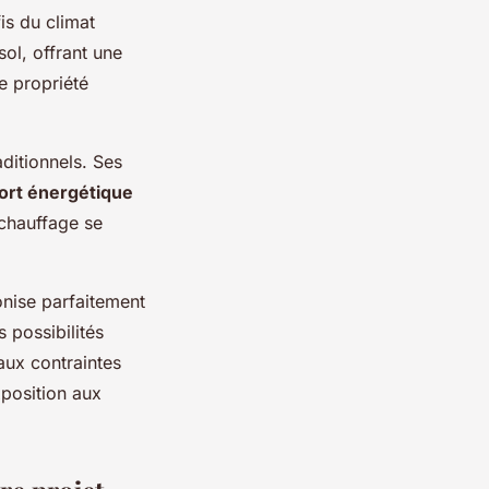
is du climat
ol, offrant une
e propriété
aditionnels. Ses
ort énergétique
chauffage se
onise parfaitement
s possibilités
ux contraintes
xposition aux