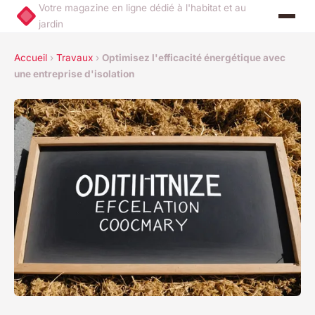
Votre magazine en ligne dédié à l'habitat et au
jardin
Accueil
›
Travaux
›
Optimisez l'efficacité énergétique avec
une entreprise d'isolation