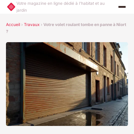
Votre magazine en ligne dédié à l'habitat et au
jardin
Accueil
›
Travaux
›
Votre volet roulant tombe en panne à Niort
?