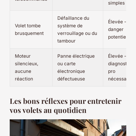
simples
Défaillance du
Élevée -
Volet tombe
système de
danger
brusquement
verrouillage ou du
potentiel
tambour
Moteur
Panne électrique
Élevée -
silencieux,
ou carte
diagnostic
aucune
électronique
pro
réaction
défectueuse
nécessaire
Les bons réflexes pour entretenir
vos volets au quotidien