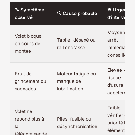
🔧 Symptôme
🚨 Urgence
🔍 Cause probable
observé
d’interventi
Moyenne -
Volet bloque
Tablier désaxé ou
arrêt
en cours de
rail encrassé
immédiat
montée
conseillé
Élevée -
Bruit de
Moteur fatigué ou
risque
grincement ou
manque de
d’usure
saccades
lubrification
accélérée
Faible -
Volet ne
vérifier en
répond plus à
Piles, fusible ou
priorité les
la
désynchronisation
éléments
télécommande