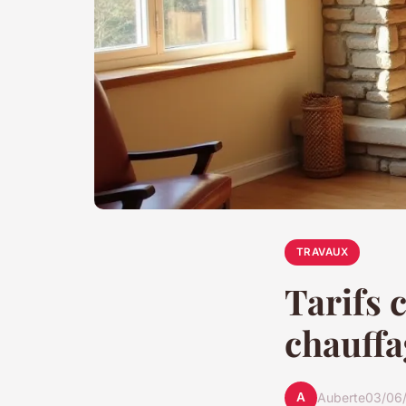
TRAVAUX
Tarifs 
chauffag
A
Auberte
03/06/