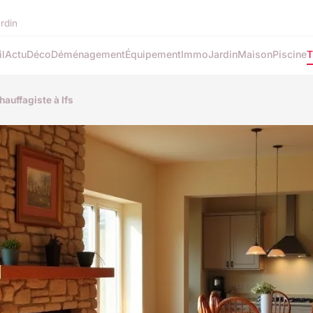
ardin
l
Actu
Déco
Déménagement
Équipement
Immo
Jardin
Maison
Piscine
T
hauffagiste à Ifs