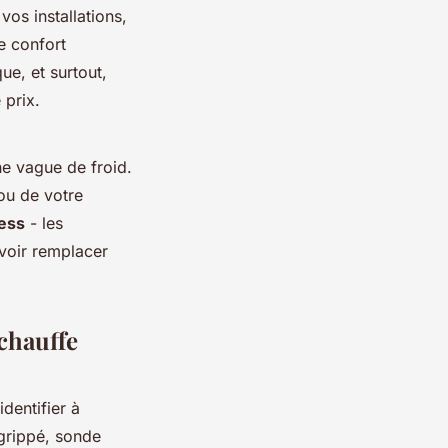
vos installations,
e confort
ue, et surtout,
 prix.
ne vague de froid.
ou de votre
ess
- les
evoir remplacer
 chauffe
dentifier à
 grippé, sonde