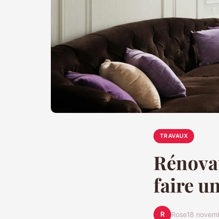
TRAVAUX
Rénova
faire u
R
Rose
18 novem