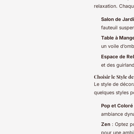
relaxation. Chaq
Salon de Jard
fauteuil suspe
Table à Mang
un voile d’omb
Espace de Rel
et des guirlan
Choisir le Style d
Le style de décora
quelques styles p
Pop et Coloré
ambiance dyn
Zen
: Optez po
pour une ambi