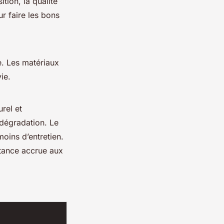
tion, la qualité
r faire les bons
e. Les matériaux
ie.
rel et
 dégradation. Le
moins d’entretien.
stance accrue aux