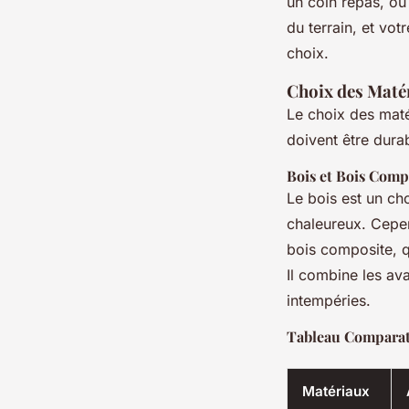
un coin repas, ou 
du terrain, et vo
choix.
Choix des Maté
Le choix des maté
doivent être durab
Bois et Bois Comp
Le bois est un ch
chaleureux. Cepen
bois composite, qu
Il combine les av
intempéries.
Tableau Comparat
Matériaux