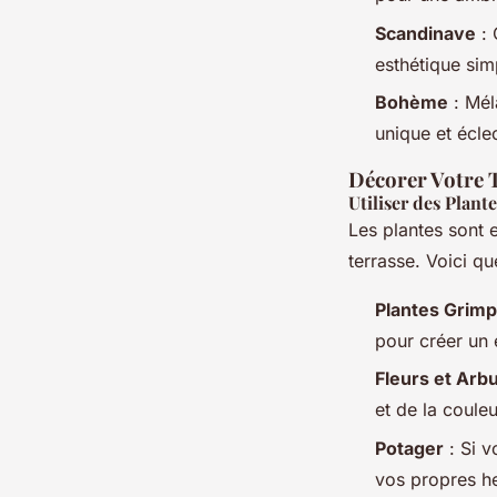
Scandinave
: 
esthétique sim
Bohème
: Mél
unique et écle
Décorer Votre 
Utiliser des Plante
Les plantes sont 
terrasse. Voici q
Plantes Grim
pour créer un 
Fleurs et Arb
et de la couleu
Potager
: Si v
vos propres h