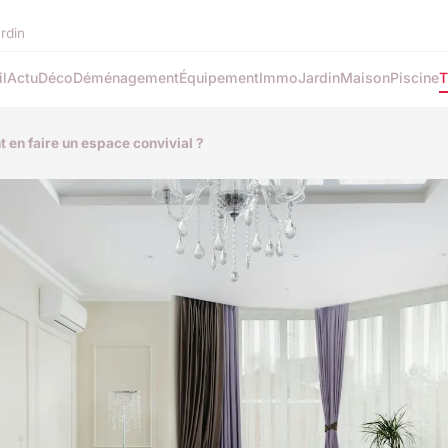
ardin
l
Actu
Déco
Déménagement
Équipement
Immo
Jardin
Maison
Piscine
T
en faire un espace convivial ?