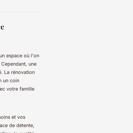
ce
un espace où l'on
. Cependant, une
é. La rénovation
n un coin
c votre famille
soins et vos
pace de détente,