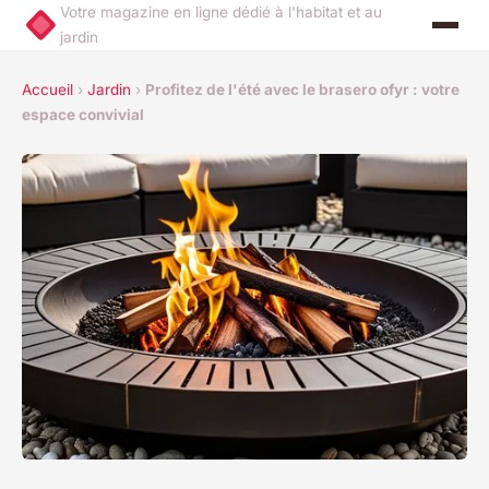
Votre magazine en ligne dédié à l'habitat et au
jardin
Accueil
›
Jardin
›
Profitez de l'été avec le brasero ofyr : votre
espace convivial