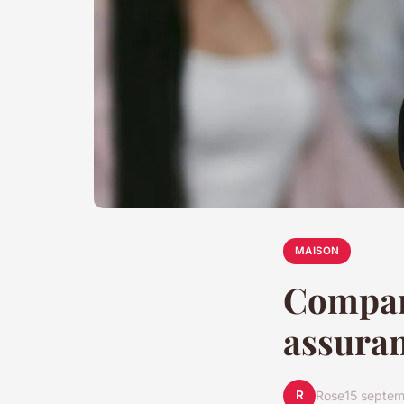
MAISON
Compare
assuran
R
Rose
15 septe