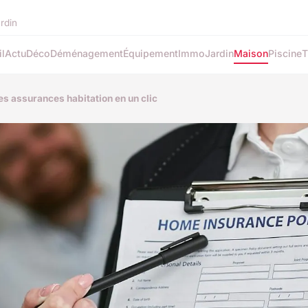
ardin
l
Actu
Déco
Déménagement
Équipement
Immo
Jardin
Maison
Piscine
T
s assurances habitation en un clic