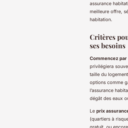
assurance habitati
meilleure offre, 
habitation.
Critères po
ses besoins
Commencez par u
privilégiera souv
taille du logement
options comme gar
l’assurance habit
dégât des eaux ou
Le
prix assuranc
(quartiers à risqu
gratuit, ou encore