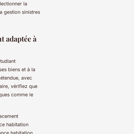
lectionner la
 gestion sinistres
t adaptée à
étudiant
es biens et à la
s étendue, avec
re, vérifiez que
isques comme le
lacement
ce habitation
ance habitation.