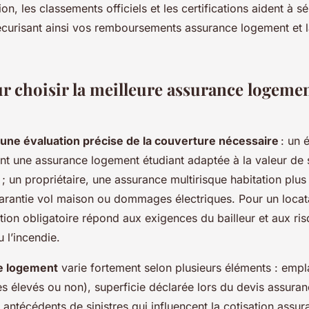
on, les classements officiels et les certifications aident à sé
sécurisant ainsi vos remboursements assurance logement et la
ur choisir la meilleure assurance logemen
ne évaluation précise de la couverture nécessaire
: un 
ent une assurance logement étudiant adaptée à la valeur de s
 ; un propriétaire, une assurance multirisque habitation plu
antie vol maison ou dommages électriques. Pour un locatai
ation obligatoire répond aux exigences du bailleur et aux r
 l’incendie.
e logement
varie fortement selon plusieurs éléments : emp
es élevés ou non), superficie déclarée lors du devis assuran
 antécédents de sinistres qui influencent la cotisation assur