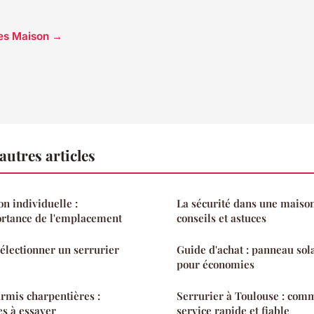
cles Maison →
utres articles
n individuelle :
La sécurité dans une maison
rtance de l'emplacement
conseils et astuces
sélectionner un serrurier
Guide d'achat : panneau sola
pour économies
rmis charpentières :
Serrurier à Toulouse : comm
les à essayer
service rapide et fiable