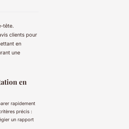
-tête.
vis clients pour
mettant en
urant une
tation en
parer rapidement
ritères précis :
légier un rapport