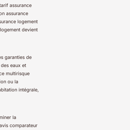
 tarif assurance
son assurance
ssurance logement
 logement devient
es garanties de
s des eaux et
ce multirisque
ion ou la
itation intégrale,
miner la
 avis comparateur