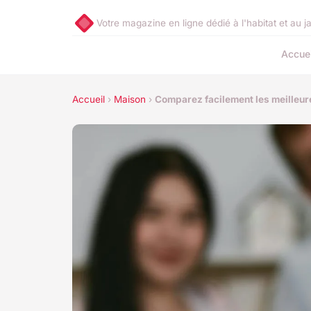
Votre magazine en ligne dédié à l'habitat et au j
Accuei
Accueil
›
Maison
›
Comparez facilement les meilleure